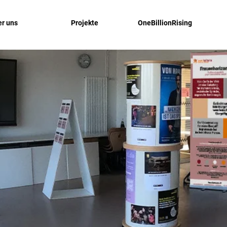
r uns
Projekte
OneBillionRising