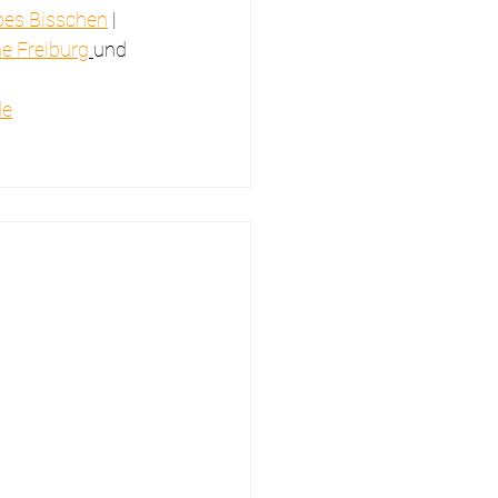
bes Bisschen
 | 
e Freiburg
und 
de