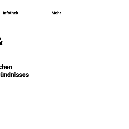
Exit
Infothek
Mehr
&
chen 
ündnisses 