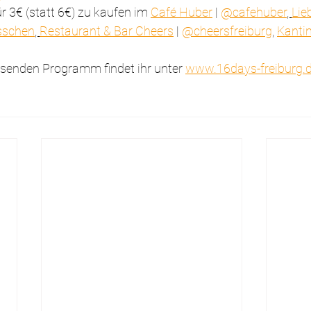
 3€ (statt 6€) zu kaufen im 
Café Huber
 | 
@cafehuber
, 
Lie
sschen
, 
Restaurant & Bar Cheers
 | 
@cheersfreiburg
, 
Kantin
senden Programm findet ihr unter 
www.16days-freiburg.