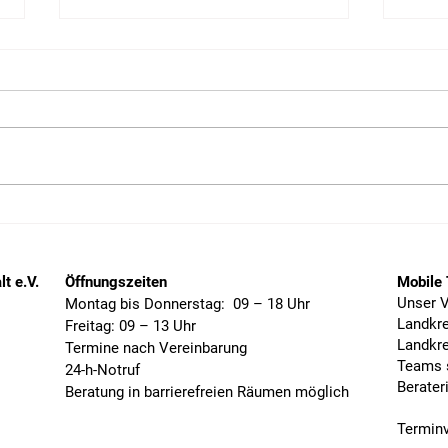
Kamp
Schulausstellung: (K)EIN
RAUM
t e.V.
Öffnungszeiten
Mobile
Unser V
Montag bis Donnerstag: 09 – 18 Uhr
Landkr
Freitag: 09 – 13 Uhr
Landkr
Termine nach Vereinbarung
Teams s
24-h-Notruf
Berater
Beratung in barrierefreien Räumen möglich
Terminv