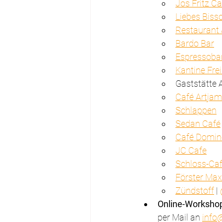
Jos Fritz Ca
Liebes Biss
Restaurant 
Bardo Bar
Espressobar
Kantine Fre
Gaststätte 
Café Artja
Schlappen
Sedan Café
Café Domin
JC Cafe
Schloss-Ca
Förster Max
Zündstoff
 | 
Online-Workshops
per Mail an 
info