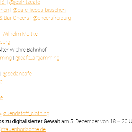
fé 
 | 
@josfritzcafe
chen
 | 
@cafe_liebes_bisschen
& Bar Cheers
 | 
@cheersfreiburg
 Wilhelm Moltke
iburg
Alter Wiehre Bahnhof
mming
 | 
@cafe_artjamming
 | 
@sedancafe
o
fé
@zuendstoff_clothing
 zu digitalisierter Gewalt
 am 5. Dezember von 18 – 20 
@frauenhorizonte.de