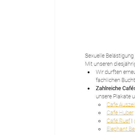
Sexuelle Belästigung 
Mit unseren diesjähr
Wir durften erneu
fachlichen Bucht
Zahlreiche Café
unsere Plakate u
Cafe Auszei
Café Huber
 
Café Ruef
 | 
Elephant B