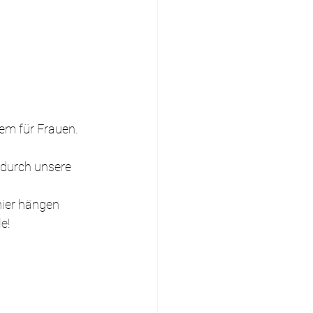
em für Frauen. 
 durch unsere 
hier hängen 
e!