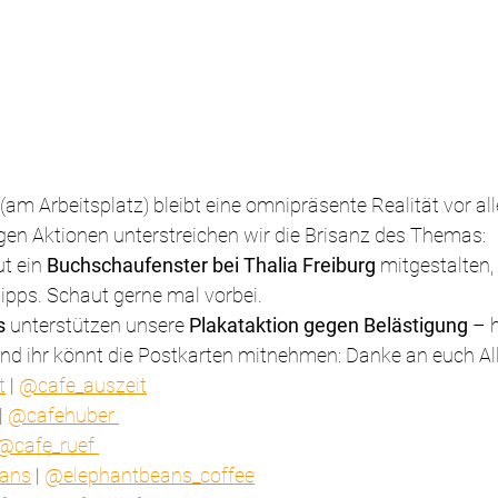
(am Arbeitsplatz) bleibt eine omnipräsente Realität vor all
igen Aktionen unterstreichen wir die Brisanz des Themas:
t ein 
Buchschaufenster bei Thalia Freiburg
 mitgestalten,
ipps. Schaut gerne mal vorbei.
s
 unterstützen unsere 
Plakataktion gegen Belästigung
 – 
nd ihr könnt die Postkarten mitnehmen: Danke an euch All
t
 | 
@cafe_auszeit
| 
@cafehuber 
@cafe_ruef 
eans
 | 
@elephantbeans_coffee